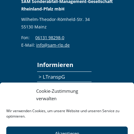
SAM Sonderabfall-Management-Gesellschaft
Rheinland-Pfalz mbH
Wilhelm-Theodor-Römheld-Str. 34
55130 Mainz
Fon:
06131 98298-0
E-Mail:
info@sam-rlp.de
Informieren
> LTranspG
> Ansprechpersonen
Cookie-Zustimmung
> Publikationen
verwalten
> Seminaranmeldung
Wir verwenden Cookies, um unsere Website und unseren Service zu
optimieren.
> Feedbackformular
Akzeptieren
Datenschutzerklärung
Kontakt