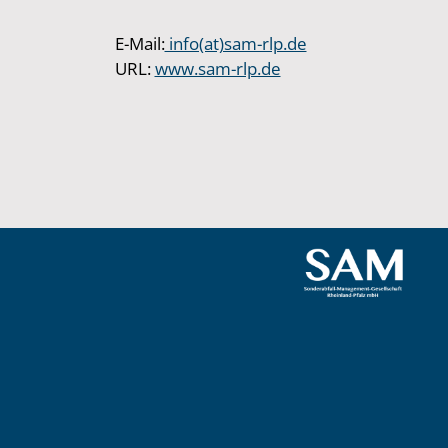
E-Mail:
info(at)sam-rlp.de
URL:
www.sam-rlp.de