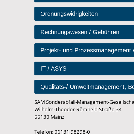
Ordnungswidrigkeiten
Rechnungswesen / Gebühren
Projekt- und Prozessmanagement / Ö
IT / ASYS
Qualitäts-/ Umweltmanagement, Be
SAM Sonderabfall-Management-Gesellschaf
Wilhelm-Theodor-Römheld-Straße 34
55130 Mainz
Telefon: 06131 98298-0