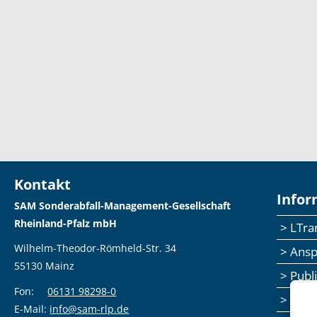
Kontakt
Infor
SAM Sonderabfall-Management-Gesellschaft
Rheinland-Pfalz mbH
> LTr
Wilhelm-Theodor-Römheld-Str. 34
> Ans
55130 Mainz
> Publ
Fon:
06131 98298-0
> Sem
E-Mail:
info@sam-rlp.de