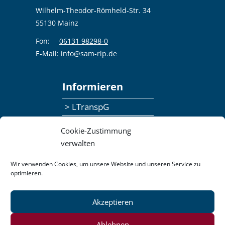
Wilhelm-Theodor-Römheld-Str. 34
55130 Mainz
Fon:
06131 98298-0
E-Mail:
info@sam-rlp.de
Informieren
> LTranspG
> Ansprechpersonen
Cookie-Zustimmung
> Publikationen
verwalten
> Seminaranmeldung
Wir verwenden Cookies, um unsere Website und unseren Service zu
optimieren.
> Feedbackformular
Datenschutzerklärung
Akzeptieren
Kontakt
Impressum
Pressemitteilungen
Ablehnen