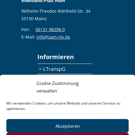
Rheinland-Pfalz mbH
Wilhelm-Theodor-Römheld-Str. 34
55130 Mainz
Fon:
06131 98298-0
E-Mail:
info@sam-rlp.de
Informieren
> LTranspG
> Ansprechpersonen
Cookie-Zustimmung
> Publikationen
verwalten
> Seminaranmeldung
Wir verwenden Cookies, um unsere Website und unseren Service zu
optimieren.
> Feedbackformular
Akzeptieren
Datenschutzerklärung
Kontakt
Impressum
Pressemitteilungen