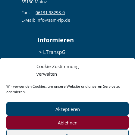
55130 Mainz
Fon:
06131 98298-0
E-Mail:
info@sam-rlp.de
Informieren
> LTranspG
> Ansprechpersonen
Cookie-Zustimmung
> Publikationen
verwalten
> Seminaranmeldung
Wir verwenden Cookies, um unsere Website und unseren Service zu
optimieren.
> Feedbackformular
Akzeptieren
Datenschutzerklärung
Kontakt
Impressum
Pressemitteilungen
Ablehnen
Barrierefreiheit