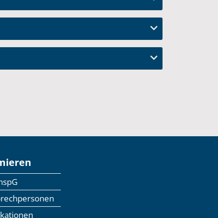
mieren
anspG
prechpersonen
ikationen