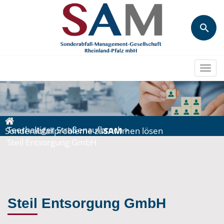
Togg
navi
Teerhaltiger Straßenaufbruch
>
Sonderabfallprobleme zu
SAM
men lösen
Steil Entsorgung GmbH
Steil Entsorgung GmbH