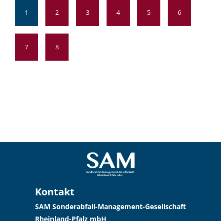
1
2
3
4
5
6
7
8
Kontakt
SAM Sonderabfall-Management-Gesellschaft
Rheinland-Pfalz mbH