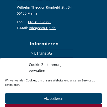
Wilhelm-Theodor-Römheld-Str. 34
55130 Mainz
Fon:
06131 98298-0
E-Mail:
info@sam-rlp.de
Informieren
> LTranspG
> Ansprechpersonen
Cookie-Zustimmung
> Publikationen
verwalten
> Seminaranmeldung
Wir verwenden Cookies, um unsere Website und unseren Service zu
optimieren.
> Feedbackformular
Akzeptieren
Datenschutzerklärung
Kontakt
Impressum
Pressemitteilungen