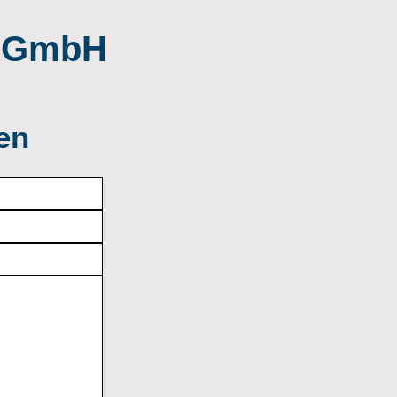
a GmbH
en