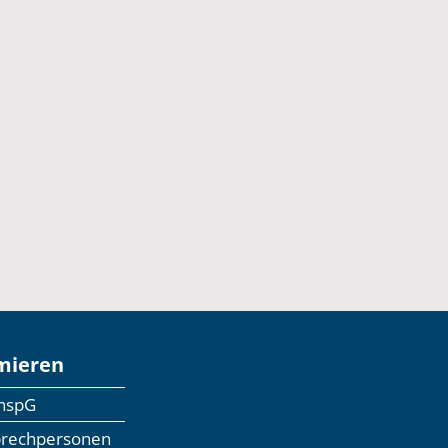
mieren
anspG
prechpersonen