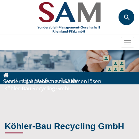
Togg
navi
Teerhaltiger Straßenaufbruch
>
Sonderabfallprobleme zu
SAM
men lösen
Köhler-Bau Recycling GmbH
Köhler-Bau Recycling GmbH