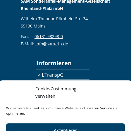
SAM Sonderabfall-Management-Gesellschaft
Rheinland-Pfalz mbH
Wilhelm-Theodor-Römheld-Str. 34
55130 Mainz
Fon:
06131 98298-0
E-Mail:
info@sam-rlp.de
Informieren
> LTranspG
> Ansprechpersonen
Cookie-Zustimmung
> Publikationen
verwalten
> Seminaranmeldung
Wir verwenden Cookies, um unsere Website und unseren Service zu
optimieren.
> Feedbackformular
Akzeptieren
Datenschutzerklärung
Kontakt