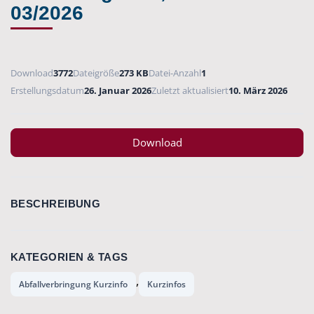
03/2026
Download
3772
Dateigröße
273 KB
Datei-Anzahl
1
Erstellungsdatum
26. Januar 2026
Zuletzt aktualisiert
10. März 2026
Download
BESCHREIBUNG
KATEGORIEN & TAGS
,
Abfallverbringung Kurzinfo
Kurzinfos