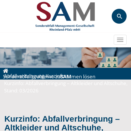
Togg
navi
Abfallverbringung Kurzinfo
>
Sonderabfallprobleme zu
SAM
men lösen
Kurzinfo: Abfallverbringung – Altkleider und Altschuhe,
Stand: 03/2026
Kurzinfo: Abfallverbringung –
Altkleider und Altschuhe,