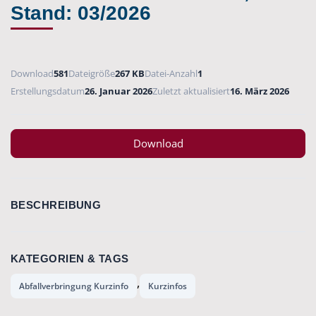
Stand: 03/2026
Download
581
Dateigröße
267 KB
Datei-Anzahl
1
Erstellungsdatum
26. Januar 2026
Zuletzt aktualisiert
16. März 2026
Download
BESCHREIBUNG
KATEGORIEN & TAGS
,
Abfallverbringung Kurzinfo
Kurzinfos