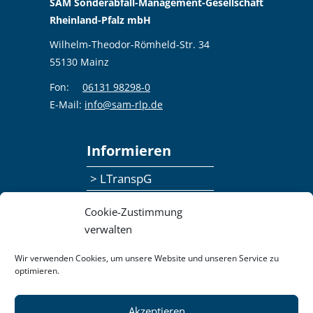
SAM Sonderabfall-Management-Gesellschaft
Rheinland-Pfalz mbH
Wilhelm-Theodor-Römheld-Str. 34
55130 Mainz
Fon:
06131 98298-0
E-Mail:
info@sam-rlp.de
Informieren
> LTranspG
> Ansprechpersonen
Cookie-Zustimmung
> Publikationen
verwalten
> Seminaranmeldung
Wir verwenden Cookies, um unsere Website und unseren Service zu
optimieren.
> Feedbackformular
Akzeptieren
Datenschutzerklärung
Kontakt