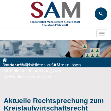
Togg
navi
Seminar16-01-21
>
Sonderabfallprobleme zu
SAM
men lösen
Aktuelle Rechtsprechung zum
Kreislaufwirtschaftsrecht
Aktuelle Rechtsprechung zum
Kreislaufwirtschaftsrecht