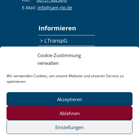
E-Mail:
info@sam-rlp.de
Informieren
> LTranspG
> Ansprechpersonen
Cookie-Zustimmung
> Publikationen
verwalten
> Seminaranmeldung
Wir verwenden Cookies, um unsere Website und unseren Service zu
optimieren.
> Feedbackformular
Akzeptieren
Datenschutzerklärung
Kontakt
Impressum
Pressemitteilungen
Ablehnen
Barrierefreiheit
Einstellungen