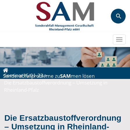
Togg
navi
Seminar16-01-23
>
Sonderabfallprobleme zu
SAM
men lösen
Die Ersatzbaustoffverordnung – Umsetzung in
Rheinland-Pfalz
Die Ersatzbaustoffverordnung
– Umsetzung in Rheinland-