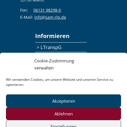
Fon:
06131 98298-0
E-Mail:
info@sam-rlp.de
Informieren
> LTranspG
> Ansprechpersonen
Cookie-Zustimmung
> Publikationen
verwalten
> Seminaranmeldung
Wir verwenden Cookies, um unsere Website und unseren Service zu
optimieren.
> Feedbackformular
Akzeptieren
Datenschutzerklärung
Kontakt
Impressum
Pressemitteilungen
Ablehnen
Barrierefreiheit
Einstellungen