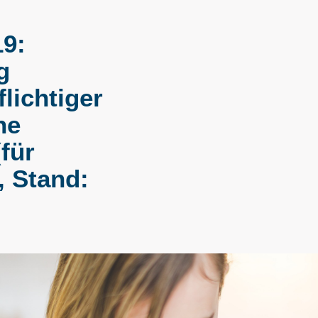
19:
g
lichtiger
ne
für
, Stand: