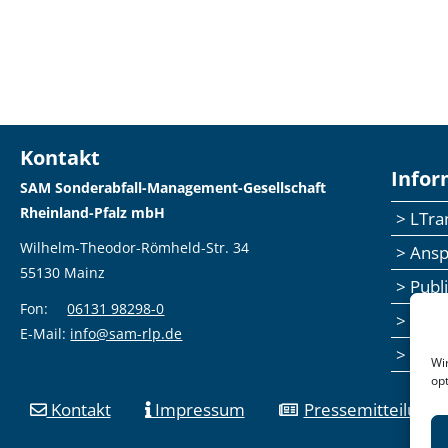
Kontakt
Infor
SAM Sonderabfall-Management-Gesellschaft
Rheinland-Pfalz mbH
> LTr
Wilhelm-Theodor-Römheld-Str. 34
> Ans
55130 Mainz
> Publ
Fon:
06131 98298-0
> Sem
E-Mail:
info@sam-rlp.de
> Fee
Wi
op
Kontakt
Impressum
Pressemitteilunge