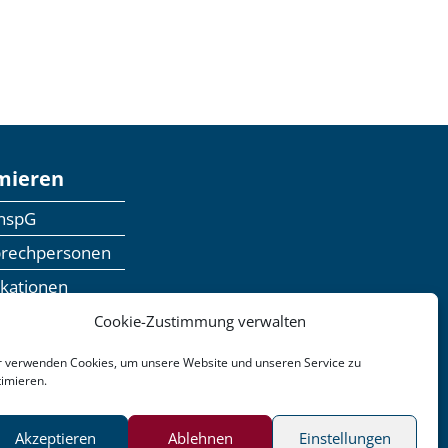
mieren
anspG
prechpersonen
ikationen
inaranmeldung
Cookie-Zustimmung verwalten
dbackformular
r verwenden Cookies, um unsere Website und unseren Service zu
timieren.
n
Barrierefreiheit
Akzeptieren
Ablehnen
Einstellungen