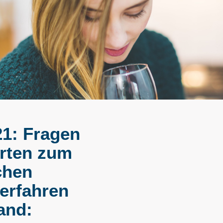
21: Fragen
rten zum
chen
erfahren
and: