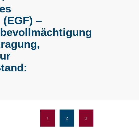
es
 (EGF) –
sbevollmächtigung
tragung,
ur
tand:
1
2
3