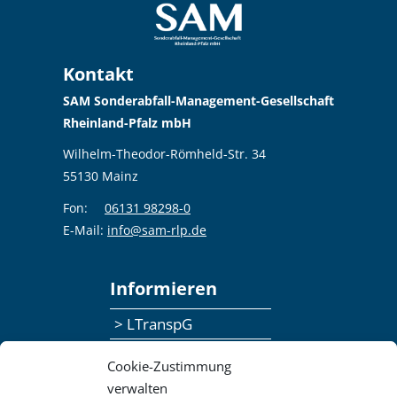
Kontakt
SAM Sonderabfall-Management-Gesellschaft
Rheinland-Pfalz mbH
Wilhelm-Theodor-Römheld-Str. 34
55130 Mainz
Fon:
06131 98298-0
E-Mail:
info@sam-rlp.de
Informieren
> LTranspG
> Ansprechpersonen
Cookie-Zustimmung
> Publikationen
verwalten