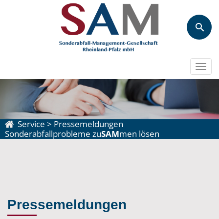
Togg
navi
Service
>
Pressemeldungen
Sonderabfallprobleme zu
SAM
men lösen
Pressemeldungen