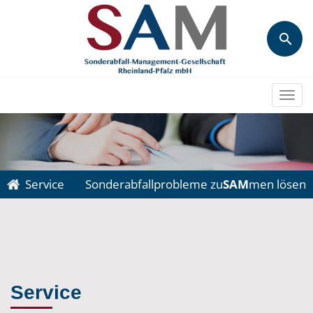
Togg
navi
Service
Sonderabfallprobleme zu
SAM
men lösen
Service