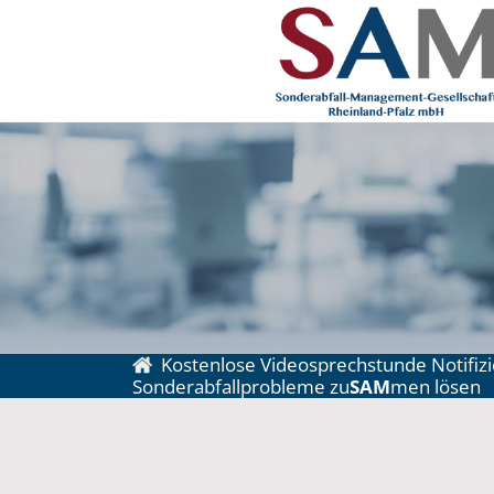
Kostenlose Videosprechstunde Notifiz
Sonderabfallprobleme zu
SAM
men lösen