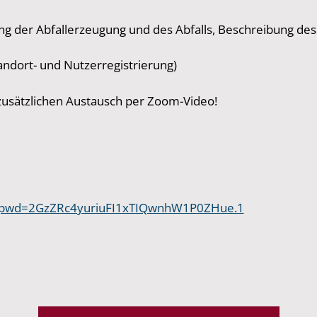
ung der Abfallerzeugung und des Abfalls, Beschreibung d
andort- und Nutzerregistrierung)
 zusätzlichen Austausch per Zoom-Video!
6?pwd=2GzZRc4yuriuFI1xTIQwnhW1P0ZHue.1