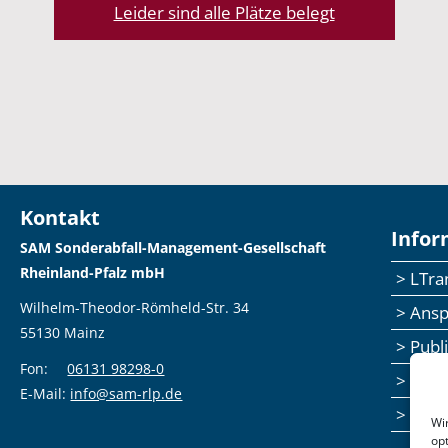
Leider sind alle Plätze belegt
Kontakt
Infor
SAM Sonderabfall-Management-Gesellschaft
Rheinland-Pfalz mbH
> LTr
Wilhelm-Theodor-Römheld-Str. 34
> Ans
55130 Mainz
> Publ
Fon:
06131 98298-0
> Sem
E-Mail:
info@sam-rlp.de
> Fee
Wi
op