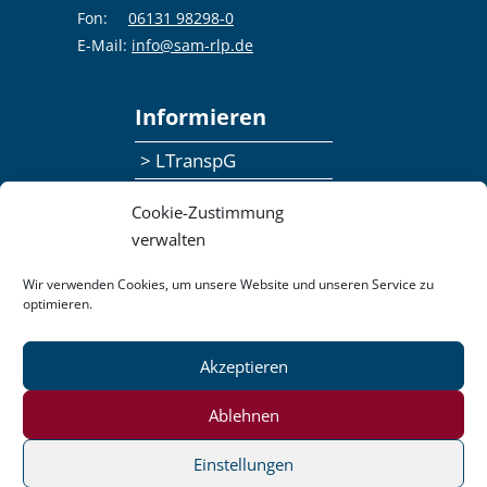
Fon:
06131 98298-0
E-Mail:
info@sam-rlp.de
Informieren
> LTranspG
> Ansprechpersonen
Cookie-Zustimmung
> Publikationen
verwalten
> Seminaranmeldung
Wir verwenden Cookies, um unsere Website und unseren Service zu
optimieren.
> Feedbackformular
Akzeptieren
Datenschutzerklärung
Kontakt
Impressum
Pressemitteilungen
Ablehnen
Barrierefreiheit
Einstellungen