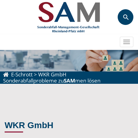
Togg
navi
E-Schrott
>
WKR GmbH
Sonderabfallprobleme zu
SAM
men lösen
WKR GmbH