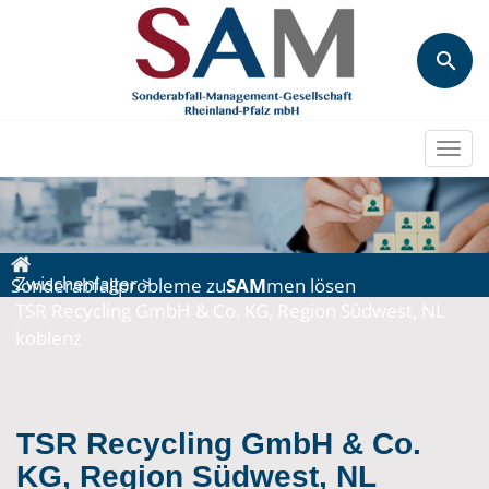
Togg
navi
Zwischenlager
>
Sonderabfallprobleme zu
SAM
men lösen
TSR Recycling GmbH & Co. KG, Region Südwest, NL
koblenz
TSR Recycling GmbH & Co.
KG, Region Südwest, NL