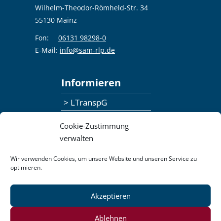
Wilhelm-Theodor-Römheld-Str. 34
55130 Mainz
Fon:
06131 98298-0
E-Mail:
info@sam-rlp.de
Informieren
> LTranspG
> Ansprechpersonen
Cookie-Zustimmung
> Publikationen
verwalten
> Seminaranmeldung
Wir verwenden Cookies, um unsere Website und unseren Service zu
optimieren.
> Feedbackformular
Akzeptieren
Datenschutzerklärung
Kontakt
Impressum
Pressemitteilungen
Ablehnen