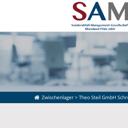
Zwischenlager
>
Theo Steil GmbH Schr