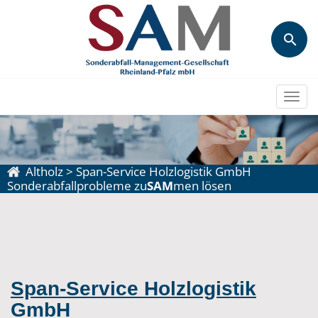
Togg
navi
Altholz
>
Span-Service Holzlogistik GmbH
Sonderabfallprobleme zu
SAM
men lösen
Span-Service Holzlogistik
GmbH