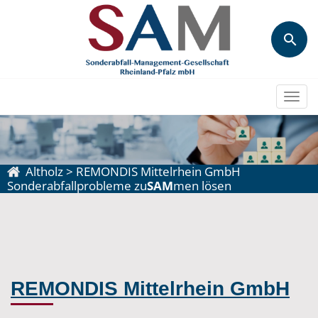
Togg
navi
Altholz
>
REMONDIS Mittelrhein GmbH
Sonderabfallprobleme zu
SAM
men lösen
REMONDIS Mittelrhein GmbH