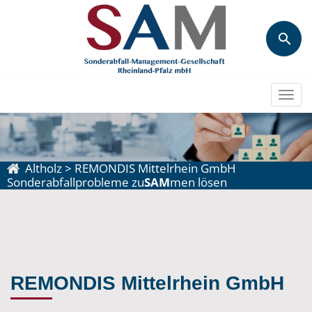
Togg
navi
Altholz
>
REMONDIS Mittelrhein GmbH
Sonderabfallprobleme zu
SAM
men lösen
REMONDIS Mittelrhein GmbH