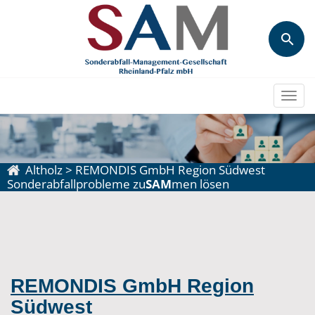
Togg
navi
Altholz
>
REMONDIS GmbH Region Südwest
Sonderabfallprobleme zu
SAM
men lösen
REMONDIS GmbH Region
Südwest