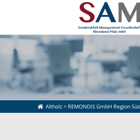
Altholz
>
REMONDIS GmbH Region Süd