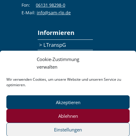
Fon:
06131 98298-0
E-Mail:
info@sam-rlp.de
Informieren
> LTranspG
> Ansprechpersonen
Cookie-Zustimmung
> Publikationen
verwalten
> Seminaranmeldung
Wir verwenden Cookies, um unsere Website und unseren Service zu
optimieren.
> Feedbackformular
Akzeptieren
Datenschutzerklärung
Kontakt
Impressum
Pressemitteilungen
Ablehnen
Barrierefreiheit
Einstellungen