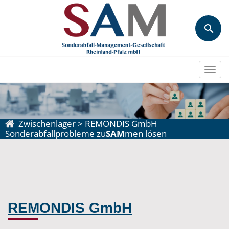
Togg
navi
Zwischenlager
>
REMONDIS GmbH
Sonderabfallprobleme zu
SAM
men lösen
REMONDIS GmbH