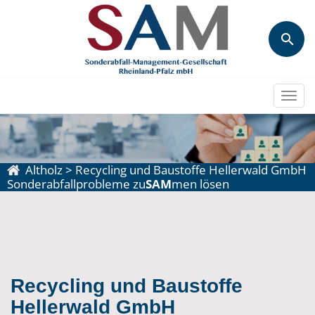
Togg
navi
Altholz
>
Recycling und Baustoffe Hellerwald GmbH
Sonderabfallprobleme zu
SAM
men lösen
Recycling und Baustoffe
Hellerwald GmbH