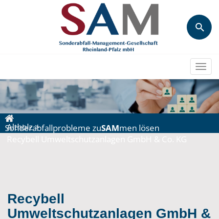
Togg
navi
Altholz
>
Sonderabfallprobleme zu
SAM
men lösen
Recybell Umweltschutzanlagen GmbH & Co. KG
Recybell
Umweltschutzanlagen GmbH &