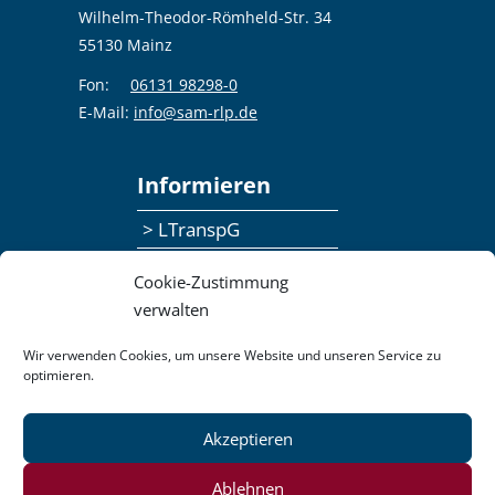
Wilhelm-Theodor-Römheld-Str. 34
55130 Mainz
Fon:
06131 98298-0
E-Mail:
info@sam-rlp.de
Informieren
> LTranspG
> Ansprechpersonen
Cookie-Zustimmung
> Publikationen
verwalten
> Seminaranmeldung
Wir verwenden Cookies, um unsere Website und unseren Service zu
optimieren.
> Feedbackformular
Akzeptieren
Datenschutzerklärung
Kontakt
Impressum
Pressemitteilungen
Ablehnen