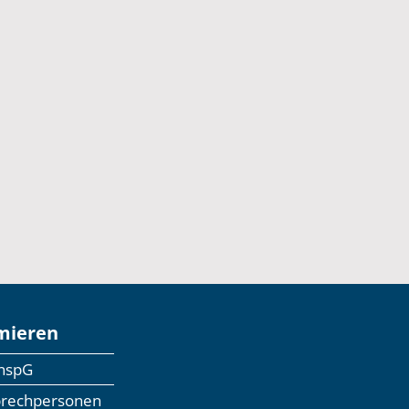
mieren
anspG
prechpersonen