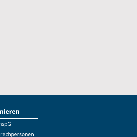
mieren
anspG
prechpersonen