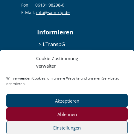
Fon:
06131 98298-0
E-Mail:
info@sam-rlp.de
Informieren
> LTranspG
> Ansprechpersonen
Cookie-Zustimmung
> Publikationen
verwalten
> Seminaranmeldung
Wir verwenden Cookies, um unsere Website und unseren Service zu
optimieren.
> Feedbackformular
Akzeptieren
Datenschutzerklärung
Kontakt
Impressum
Pressemitteilungen
Ablehnen
Barrierefreiheit
Einstellungen