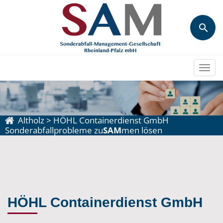
Togg
navi
Altholz
>
HÖHL Containerdienst GmbH
Sonderabfallprobleme zu
SAM
men lösen
HÖHL Containerdienst GmbH