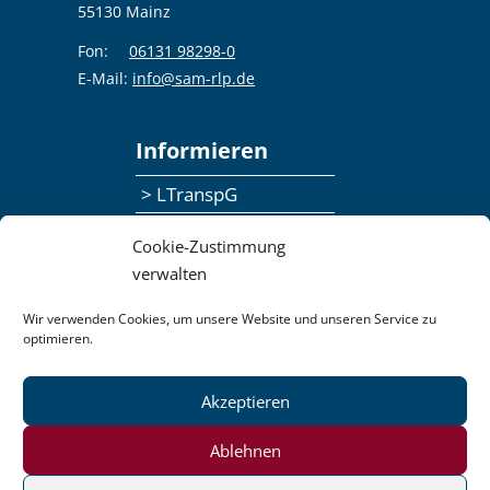
55130 Mainz
Fon:
06131 98298-0
E-Mail:
info@sam-rlp.de
Informieren
> LTranspG
> Ansprechpersonen
Cookie-Zustimmung
> Publikationen
verwalten
> Seminaranmeldung
Wir verwenden Cookies, um unsere Website und unseren Service zu
optimieren.
> Feedbackformular
Akzeptieren
Datenschutzerklärung
Kontakt
Impressum
Pressemitteilungen
Ablehnen
Barrierefreiheit