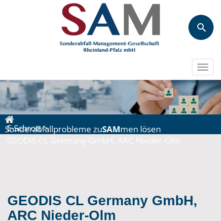
Togg
navi
E-Schrott
>
Sonderabfallprobleme zu
SAM
men lösen
GEODIS CL Germany GmbH, ARC Nieder-Olm
GEODIS CL Germany GmbH,
ARC Nieder-Olm