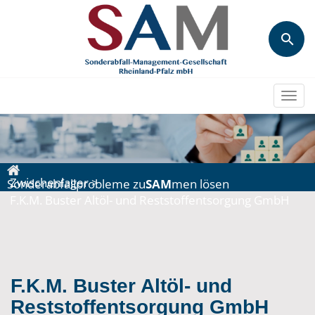
Togg
navi
Zwischenlager
>
Sonderabfallprobleme zu
SAM
men lösen
F.K.M. Buster Altöl- und Reststoffentsorgung GmbH
F.K.M. Buster Altöl- und
Reststoffentsorgung GmbH