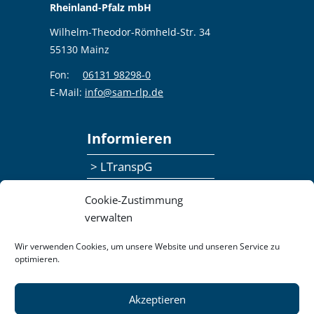
Rheinland-Pfalz mbH
Wilhelm-Theodor-Römheld-Str. 34
55130 Mainz
Fon:
06131 98298-0
E-Mail:
info@sam-rlp.de
Informieren
> LTranspG
> Ansprechpersonen
Cookie-Zustimmung
> Publikationen
verwalten
> Seminaranmeldung
Wir verwenden Cookies, um unsere Website und unseren Service zu
optimieren.
> Feedbackformular
Akzeptieren
Datenschutzerklärung
Kontakt