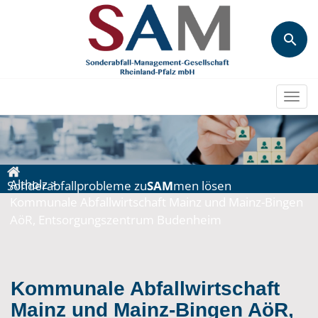
Togg
navi
Altholz
>
Sonderabfallprobleme zu
SAM
men lösen
Kommunale Abfallwirtschaft Mainz und Mainz-Bingen
AöR, Entsorgungszentrum Budenheim
Kommunale Abfallwirtschaft
Mainz und Mainz-Bingen AöR,