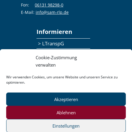
Fon:
06131 98298-0
E-Mail:
info@sam-rlp.de
Informieren
> LTranspG
> Ansprechpersonen
Cookie-Zustimmung
> Publikationen
verwalten
> Seminaranmeldung
Wir verwenden Cookies, um unsere Website und unseren Service zu
optimieren.
> Feedbackformular
Akzeptieren
Datenschutzerklärung
Kontakt
Impressum
Pressemitteilungen
Ablehnen
Barrierefreiheit
Einstellungen