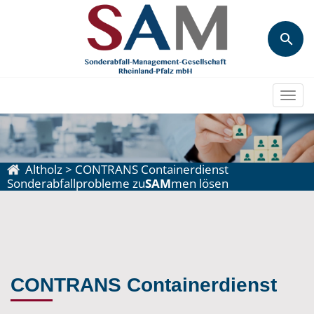
Togg
navi
Altholz
>
CONTRANS Containerdienst
Sonderabfallprobleme zu
SAM
men lösen
CONTRANS Containerdienst