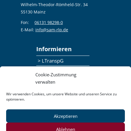
Wilhelm-Theodor-Römheld-Str. 34
55130 Mainz
Fon:
06131 98298-0
E-Mail:
info@sam-rlp.de
Informieren
> LTranspG
> Ansprechpersonen
Cookie-Zustimmung
> Publikationen
verwalten
> Seminaranmeldung
Wir verwenden Cookies, um unsere Website und unseren Service zu
optimieren.
> Feedbackformular
Akzeptieren
Datenschutzerklärung
Kontakt
Impressum
Pressemitteilungen
Ablehnen