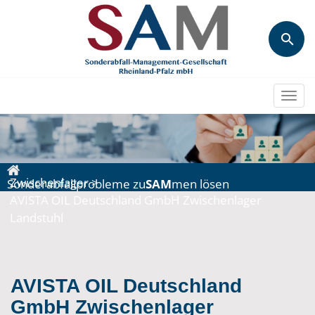
Togg
navi
Zwischenlager
>
Sonderabfallprobleme zu
SAM
men lösen
AVISTA OIL Deutschland GmbH Zwischenlager
Landstuhl
AVISTA OIL Deutschland
GmbH Zwischenlager