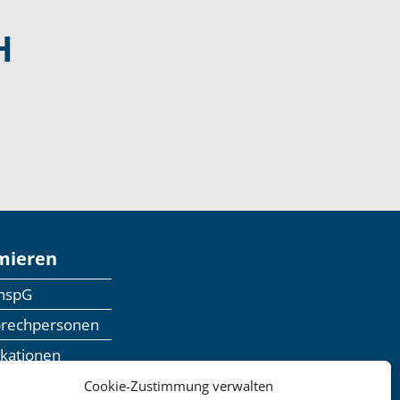
H
mieren
anspG
prechpersonen
ikationen
inaranmeldung
Cookie-Zustimmung verwalten