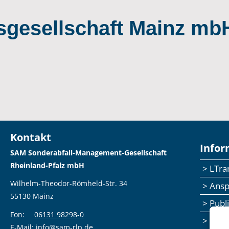
gesellschaft Mainz mb
Kontakt
Infor
SAM Sonderabfall-Management-Gesellschaft
Rheinland-Pfalz mbH
> LTr
Wilhelm-Theodor-Römheld-Str. 34
> Ans
55130 Mainz
> Publ
Fon:
06131 98298-0
> Sem
E-Mail:
info@sam-rlp.de