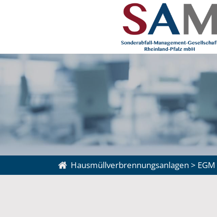
Hausmüllverbrennungsanlagen
>
EGM 