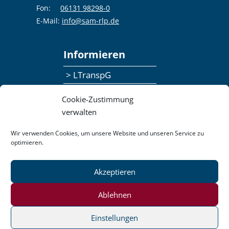
Fon:
06131 98298-0
E-Mail:
info@sam-rlp.de
Informieren
> LTranspG
> Ansprechpersonen
Cookie-Zustimmung
> Publikationen
verwalten
> Seminaranmeldung
Wir verwenden Cookies, um unsere Website und unseren Service zu
optimieren.
> Feedbackformular
Akzeptieren
Datenschutzerklärung
Kontakt
Impressum
Pressemitteilungen
Ablehnen
Barrierefreiheit
Einstellungen