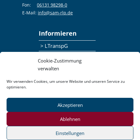
Fon:
06131 98298-0
E-Mail:
info@sam-rlp.de
Informieren
> LTranspG
> Ansprechpersonen
Cookie-Zustimmung
> Publikationen
verwalten
> Seminaranmeldung
Wir verwenden Cookies, um unsere Website und unseren Service zu
optimieren.
> Feedbackformular
Akzeptieren
Datenschutzerklärung
Kontakt
Impressum
Pressemitteilungen
Ablehnen
Barrierefreiheit
Einstellungen