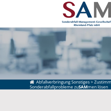
Abfallverbringung Sonstiges
>
Zustimmu
Sonderabfallprobleme zu
SAM
men lösen