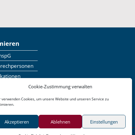
mieren
anspG
prechpersonen
ikationen
inaranmeldung
Cookie-Zustimmung verwalten
dbackformular
r verwenden Cookies, um unsere Website und unseren Service zu
timieren.
n
Barrierefreiheit
Akzeptieren
Ablehnen
Einstellungen