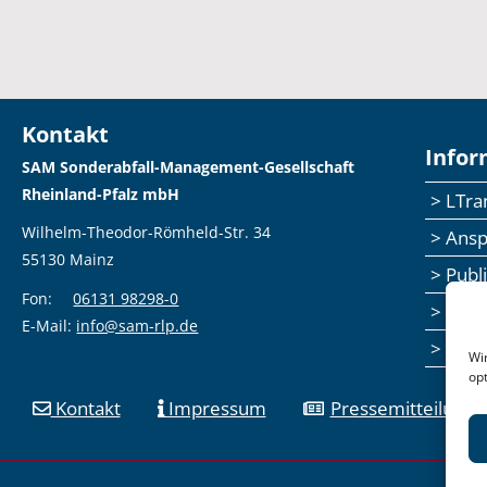
Kontakt
Infor
SAM Sonderabfall-Management-Gesellschaft
Rheinland-Pfalz mbH
> LTr
Wilhelm-Theodor-Römheld-Str. 34
> Ans
55130 Mainz
> Publ
Fon:
06131 98298-0
> Sem
E-Mail:
info@sam-rlp.de
> Fee
Wi
op
Kontakt
Impressum
Pressemitteilunge