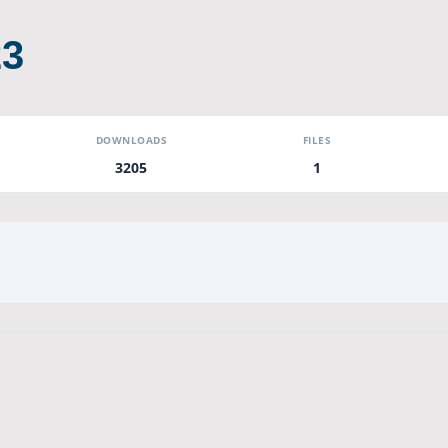
23
DOWNLOADS
FILES
3205
1