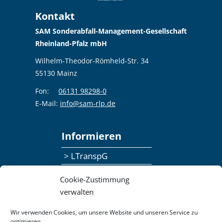
Kontakt
SAM Sonderabfall-Management-Gesellschaft
Rheinland-Pfalz mbH
Wilhelm-Theodor-Römheld-Str. 34
55130 Mainz
Fon:
06131 98298-0
E-Mail:
info@sam-rlp.de
Informieren
> LTranspG
> Ansprechpersonen
Cookie-Zustimmung
> Publikationen
verwalten
> Seminaranmeldung
Wir verwenden Cookies, um unsere Website und unseren Service zu
optimieren.