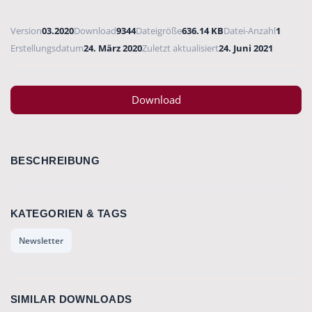
Version
03.2020
Download
9344
Dateigröße
636.14 KB
Datei-Anzahl
1
Erstellungsdatum
24. März 2020
Zuletzt aktualisiert
24. Juni 2021
Download
BESCHREIBUNG
KATEGORIEN & TAGS
Newsletter
SIMILAR DOWNLOADS