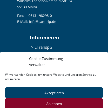
Wilhelm-Theodor-Römheld-Str. 34
55130 Mainz
Fon:
06131 98298-0
E-Mail:
info@sam-rlp.de
Informieren
> LTranspG
> Ansprechpersonen
Cookie-Zustimmung
> Publikationen
verwalten
> Seminaranmeldung
Wir verwenden Cookies, um unsere Website und unseren Service zu
optimieren.
> Feedbackformular
Akzeptieren
Datenschutzerklärung
Kontakt
Impressum
Pressemitteilungen
Ablehnen
Barrierefreiheit