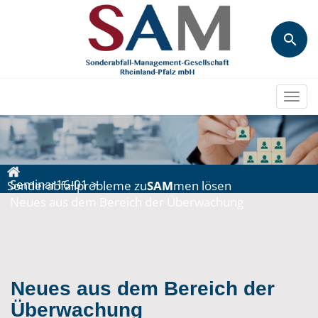
Togg
navi
Seminar16-01
>
Sonderabfallprobleme zu
SAM
men lösen
Neues aus dem Bereich der Überwachung
Neues aus dem Bereich der
Überwachung