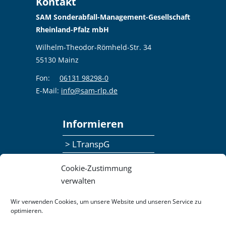
Kontakt
SAM Sonderabfall-Management-Gesellschaft
Rheinland-Pfalz mbH
Wilhelm-Theodor-Römheld-Str. 34
55130 Mainz
Fon:
06131 98298-0
E-Mail:
info@sam-rlp.de
Informieren
> LTranspG
> Ansprechpersonen
Cookie-Zustimmung
> Publikationen
verwalten
> Seminaranmeldung
Wir verwenden Cookies, um unsere Website und unseren Service zu
optimieren.
> Feedbackformular