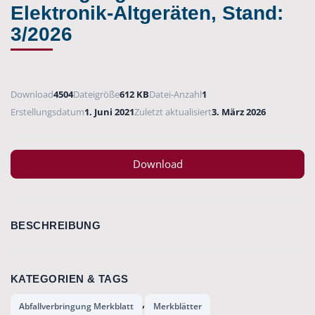
Elektronik-Altgeräten, Stand:
3/2026
Download
4504
Dateigröße
612 KB
Datei-Anzahl
1
Erstellungsdatum
1. Juni 2021
Zuletzt aktualisiert
3. März 2026
Download
BESCHREIBUNG
KATEGORIEN & TAGS
,
Abfallverbringung Merkblatt
Merkblätter