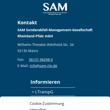
Kontakt
SAM Sonderabfall-Management-Gesellschaft
Rheinland-Pfalz mbH
Wilhelm-Theodor-Römheld-Str. 34
55130 Mainz
Fon:
06131 98298-0
E-Mail:
info@sam-rlp.de
Informieren
> LTranspG
> Ansprechpersonen
Cookie-Zustimmung
> Publikationen
verwalten