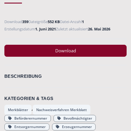
Download
359
Dateigröße
552 KB
Datei-Anzahl
1
Erstellungsdatum
1. Juni 2021
Zuletzt aktualisiert
26. Mai 2026
Download
BESCHREIBUNG
KATEGORIEN & TAGS
,
Merkblätter
Nachweisverfahren Merkblatt
Beförderernummer
Bevollmächtigter
Entsorgernummer
Erzeugernummer