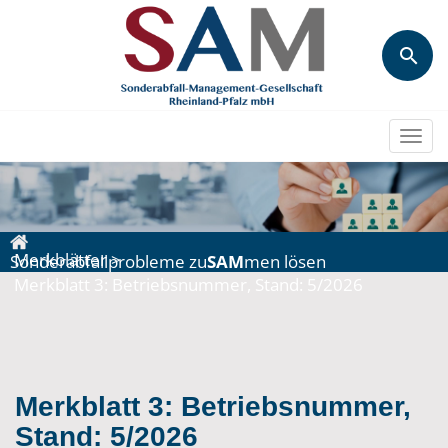
Togg
navi
Merkblätter
>
Sonderabfallprobleme zu
SAM
men lösen
Merkblatt 3: Betriebsnummer, Stand: 5/2026
Merkblatt 3: Betriebsnummer,
Stand: 5/2026