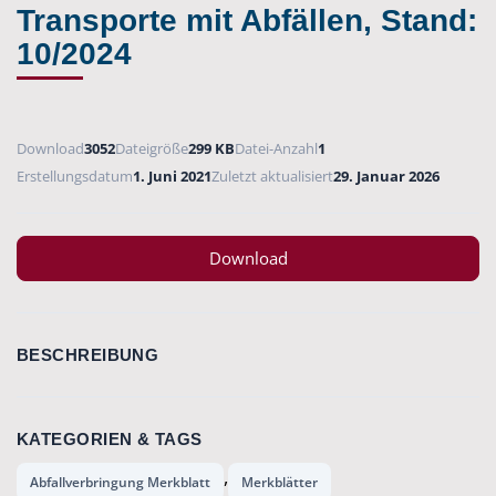
Transporte mit Abfällen, Stand:
10/2024
Download
3052
Dateigröße
299 KB
Datei-Anzahl
1
Erstellungsdatum
1. Juni 2021
Zuletzt aktualisiert
29. Januar 2026
Download
BESCHREIBUNG
KATEGORIEN & TAGS
,
Abfallverbringung Merkblatt
Merkblätter