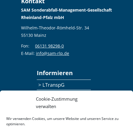
Kontakt
SAM Sonderabfall-Management-Gesellschaft
Rheinland-Pfalz mbH
Wilhelm-Theodor-Römheld-Str. 34
55130 Mainz
Fon:
06131 98298-0
E-Mail:
info@sam-rlp.de
Informieren
> LTranspG
> Ansprechpersonen
Cookie-Zustimmung
> Publikationen
verwalten
> Seminaranmeldung
Wir verwenden Cookies, um unsere Website und unseren Service zu
optimieren.
> Feedbackformular